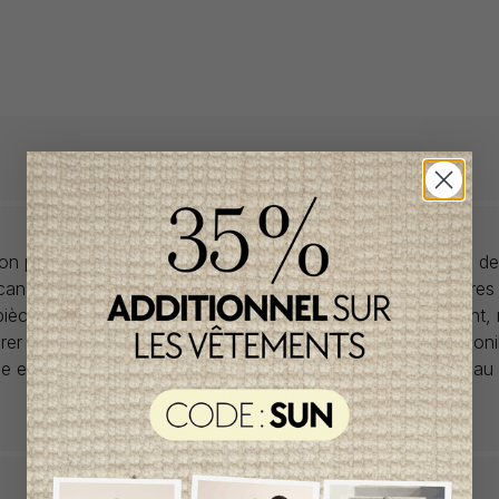
llon propose des collections pour de vêtements pour bébés de
anadiens à prix imbattables. Nous dénichons les perles rares
 pièces de saisons en saisons. Si un vêtement vous convient,
rer car la plupart du temps, les articles offerts ne sont dispon
lle et en un seul exemplaire. Profitez de la livraison gratuite 
tout achat de 100$ et plus avant taxes.