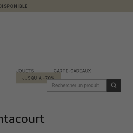
DISPONIBLE
JOUETS
CARTE-CADEAUX
JUSQU'À -70%
ntacourt