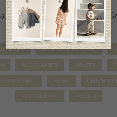
ACCÈS RAPIDE
magasinez par catégorie
AITEMENT
BÉBÉ FILLE (0-2 ANS)
B
ON
ACCESSOIRES
JOUETS
P
ESPACE VERT
FÊTES
CÉRÉMONI
PETIT BATEAU
PÂQUES