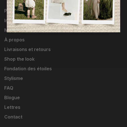
Programme Loyauté
Influenceuses
Marques
À propos
Livraisons et retours
Shop the look
Fondation des étoiles
Stylisme
FAQ
Blogue
Lettres
Contact