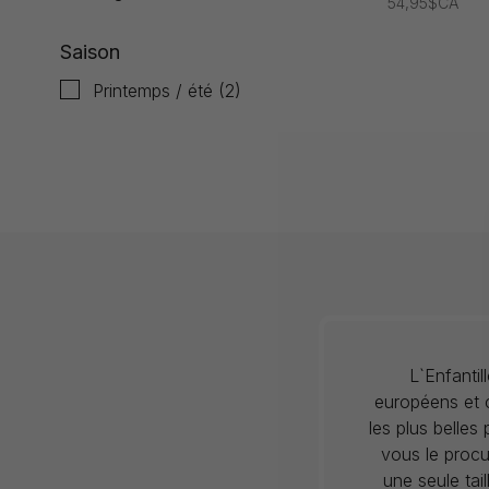
54,95$CA
Saison
Printemps / été
(2)
L`Enfanti
européens et c
les plus belles
vous le procu
une seule tai