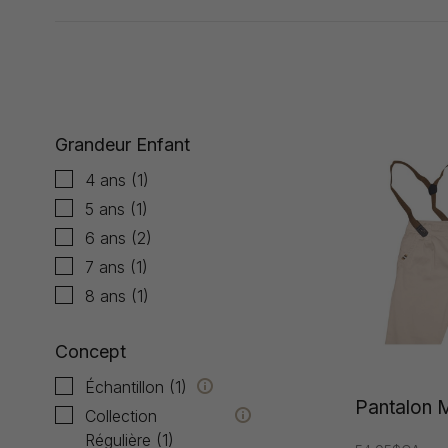
Affiche 1 - 2 de 2
Grandeur Enfant
4 ans
(1)
5 ans
(1)
6 ans
(2)
7 ans
(1)
8 ans
(1)
Concept
Échantillon
(1)
Pantalon 
Collection
Régulière
(1)