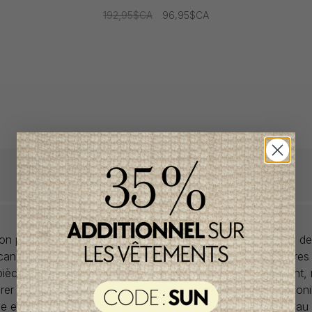
192,95$CA
96,95$CA
llon propose des collections pour de vêtements pour bébés de
anadiens à prix imbattables. Nous dénichons les perles rares
 pièces de saisons en saisons. Si un vêtement vous convient,
rer car la plupart du temps, les articles offerts ne sont dispon
lle et en un seul exemplaire. Profitez de la livraison gratuite 