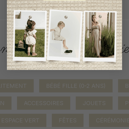
tout achat de 100$ et plus avant taxes.
ACCÈS RAPIDE
magasinez par catégorie
AITEMENT
BÉBÉ FILLE (0-2 ANS)
B
ON
ACCESSOIRES
JOUETS
P
ESPACE VERT
FÊTES
CÉRÉMONI