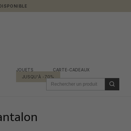
DISPONIBLE
JOUETS
CARTE-CADEAUX
JUSQU'À -70%
antalon