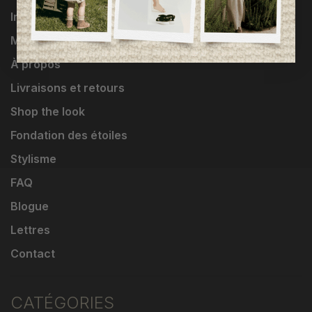
Influenceuses
Marques
À propos
Livraisons et retours
Shop the look
Fondation des étoiles
Stylisme
FAQ
Blogue
Lettres
Contact
CATÉGORIES