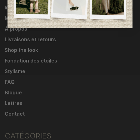
Influenceuses
Marques
À propos
Livraisons et retours
Shop the look
Fondation des étoiles
Stylisme
FAQ
Blogue
Lettres
Contact
CATÉGORIES