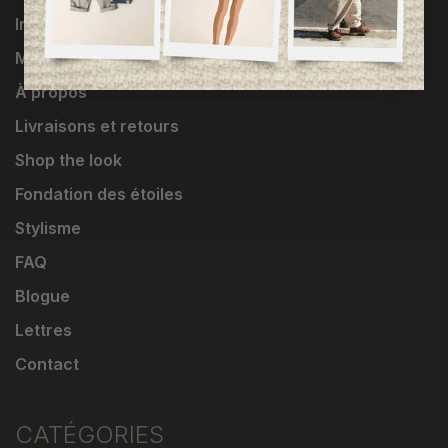
Influenceuses
Marques
À propos
Livraisons et retours
Shop the look
Fondation des étoiles
Stylisme
FAQ
Blogue
Lettres
Contact
CATÉGORIES