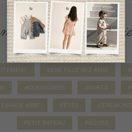
ACCÈS RAPIDE
magasinez par catégorie
AITEMENT
BÉBÉ FILLE (0-2 ANS)
B
ON
ACCESSOIRES
JOUETS
P
ESPACE VERT
FÊTES
CÉRÉMONI
PETIT BATEAU
PÂQUES