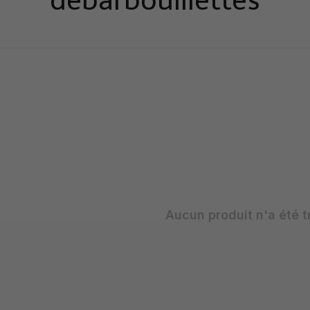
débarbouillettes
Aucun produit n'a été t