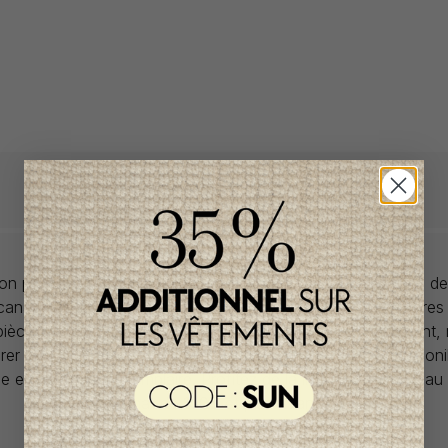
llon propose des collections pour de vêtements pour bébés de
anadiens à prix imbattables. Nous dénichons les perles rares
 pièces de saisons en saisons. Si un vêtement vous convient,
rer car la plupart du temps, les articles offerts ne sont dispon
lle et en un seul exemplaire. Profitez de la livraison gratuite 
tout achat de 100$ et plus avant taxes.