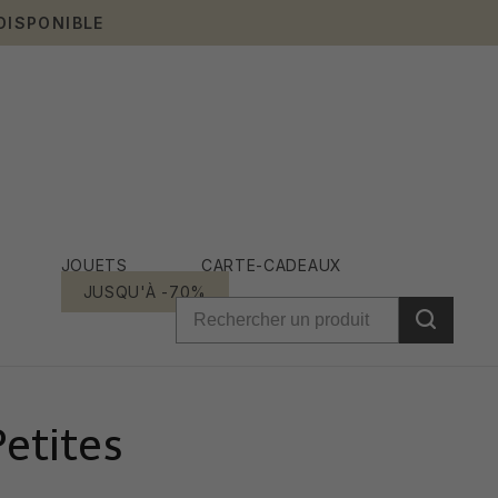
DISPONIBLE
JOUETS
CARTE-CADEAUX
JUSQU'À -70%
etites