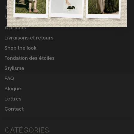
Influenceuses
Marques
À propos
Livraisons et retours
Shop the look
Fondation des étoiles
Stylisme
FAQ
Blogue
Lettres
Contact
CATÉGORIES