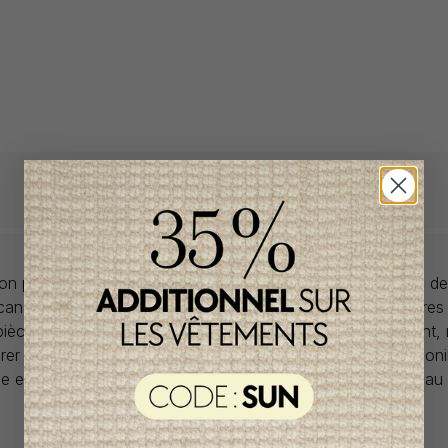
llon propose des collections pour de vêtements pour bébés de
anadiens à prix imbattables. Nous dénichons les perles rares
 pièces de saisons en saisons. Si un vêtement vous convient,
rer car la plupart du temps, les articles offerts ne sont dispon
lle et en un seul exemplaire. Profitez de la livraison gratuite 
tout achat de 100$ et plus avant taxes.