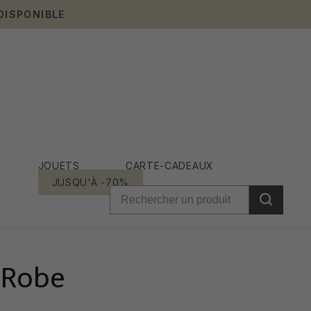
DISPONIBLE
JOUETS
CARTE-CADEAUX
JUSQU'À -70%
 Robe