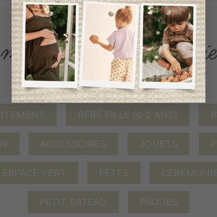
ACCÈS RAPIDE
magasinez par catégorie
AITEMENT
BÉBÉ FILLE (0-2 ANS)
B
ON
ACCESSOIRES
JOUETS
P
ESPACE VERT
FÊTES
CÉRÉMONI
PETIT BATEAU
PÂQUES