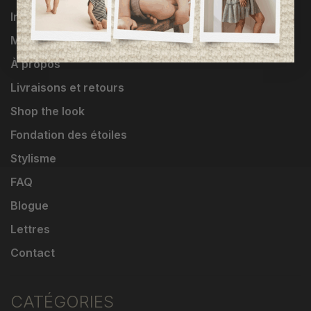
Influenceuses
Marques
À propos
Livraisons et retours
Shop the look
Fondation des étoiles
Stylisme
FAQ
Blogue
Lettres
Contact
CATÉGORIES