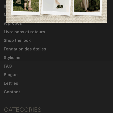
Influenceuses
Marques
À propos
Livraisons et retours
Shop the look
Fondation des étoiles
Stylisme
FAQ
Blogue
Lettres
Contact
CATÉGORIES