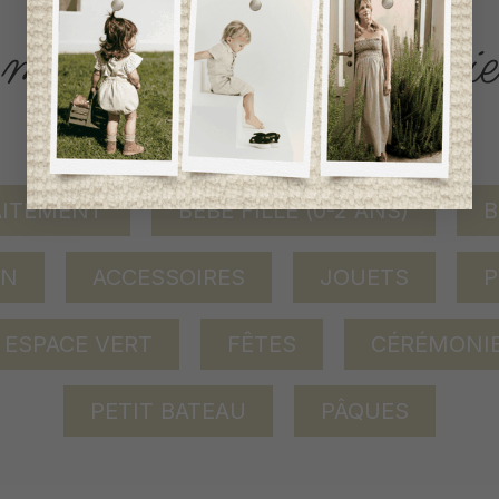
ACCÈS RAPIDE
magasinez par catégorie
AITEMENT
BÉBÉ FILLE (0-2 ANS)
B
ON
ACCESSOIRES
JOUETS
P
ESPACE VERT
FÊTES
CÉRÉMONI
PETIT BATEAU
PÂQUES