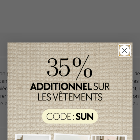
llon propose des collections pour de vêtements pour bébés de
anadiens à prix imbattables. Nous dénichons les perles rares
 pièces de saisons en saisons. Si un vêtement vous convient,
rer car la plupart du temps, les articles offerts ne sont dispon
lle et en un seul exemplaire. Profitez de la livraison gratuite 
tout achat de 100$ et plus avant taxes.