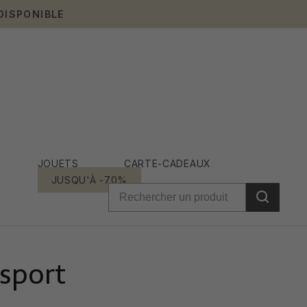
DISPONIBLE
JOUETS
CARTE-CADEAUX
JUSQU'À -70%
 sport