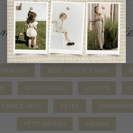
ACCÈS RAPIDE
magasinez par catégorie
AITEMENT
BÉBÉ FILLE (0-2 ANS)
B
ON
ACCESSOIRES
JOUETS
P
ESPACE VERT
FÊTES
CÉRÉMONI
PETIT BATEAU
PÂQUES