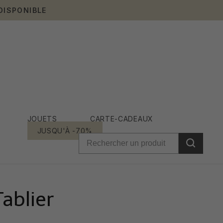
DISPONIBLE
JOUETS
CARTE-CADEAUX
JUSQU'À -70%
ablier