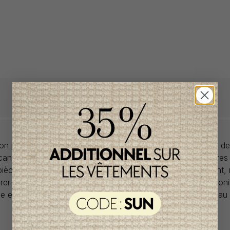
llon propose des collections pour de vêtements pour bébés de
anadiens à prix imbattables. Nous dénichons les perles rares
 pièces de saisons en saisons. Si un vêtement vous convient,
rer car la plupart du temps, les articles offerts ne sont dispon
lle et en un seul exemplaire. Profitez de la livraison gratuite 
tout achat de 100$ et plus avant taxes.