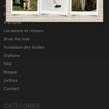
Influenceuses
Marques
À propos
Livraisons et retours
Shop the look
Fondation des étoiles
Stylisme
FAQ
Blogue
Lettres
Contact
CATÉGORIES