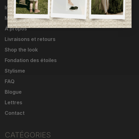
Influenceuses
Marques
À propos
Livraisons et retours
Shop the look
Fondation des étoiles
Stylisme
FAQ
Blogue
Lettres
Contact
CATÉGORIES