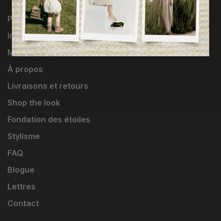
Programme Loyauté
Influenceuses
Marques
À propos
Livraisons et retours
Shop the look
Fondation des étoiles
Stylisme
FAQ
Blogue
Lettres
Contact