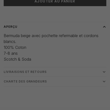
AJOUTER AU PANIER
Heure de livraison: 3-5 jours
APERÇU
Bermuda beige avec pochette refermable et cordons
blancs.
100% Coton
7-8 ans
Scotch & Soda
LIVRAISONS ET RETOURS
CHARTE DES GRANDEURS