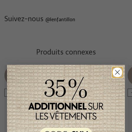
Suivez-nous
@lenfantillon
Produits connexes
Item
Item
unique
unique
-50%
-50%