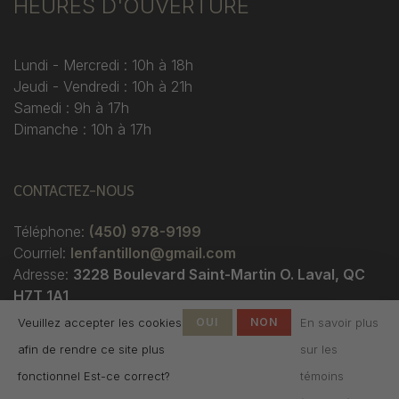
HEURES D'OUVERTURE
Lundi - Mercredi : 10h à 18h
Jeudi - Vendredi : 10h à 21h
Samedi : 9h à 17h
Dimanche : 10h à 17h
CONTACTEZ-NOUS
Téléphone:
(450) 978-9199
Courriel:
lenfantillon@gmail.com
Adresse:
3228 Boulevard Saint-Martin O. Laval, QC
H7T 1A1
Veuillez accepter les cookies
OUI
NON
En savoir plus
afin de rendre ce site plus
sur les
fonctionnel Est-ce correct?
témoins