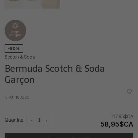
Item
unique
-50%
Scotch & Soda
Bermuda Scotch & Soda
Garçon
•
•
•
•
•
SKU:
183225
117,95$CA
Quantité:
-
+
58,95$CA