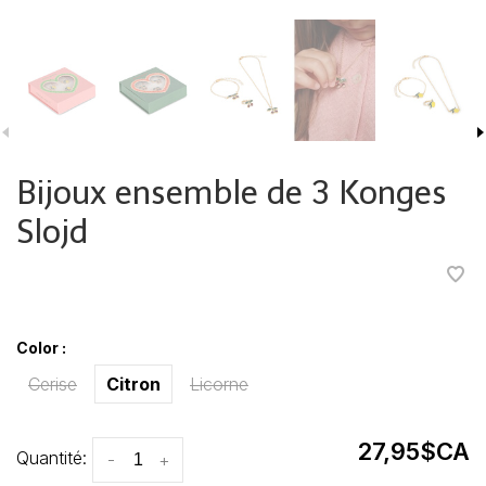
Bijoux ensemble de 3 Konges
Slojd
•
•
•
•
•
Color :
Cerise
Citron
Licorne
27,95$CA
Quantité:
-
+