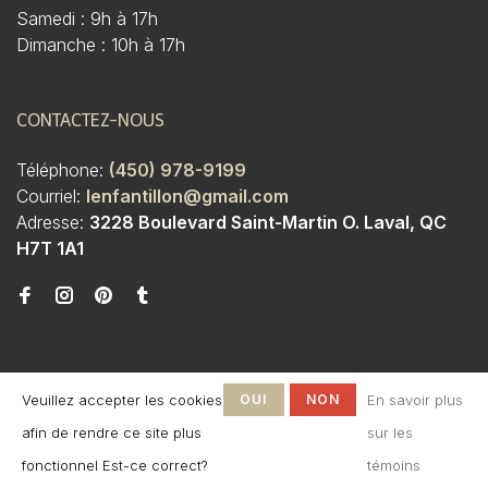
Samedi : 9h à 17h
Dimanche : 10h à 17h
CONTACTEZ-NOUS
Téléphone:
(450) 978-9199
Courriel:
lenfantillon@gmail.com
Adresse:
3228 Boulevard Saint-Martin O. Laval, QC
H7T 1A1
Veuillez accepter les cookies
OUI
NON
En savoir plus
afin de rendre ce site plus
sur les
© Copyright 2026 Boutique
fonctionnel Est-ce correct?
témoins
L'Enfantillon
-
L'Enfantillon
scores a
4.7
/
5
out