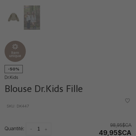
Item
unique
-50%
Dr.Kids
Blouse Dr.Kids Fille
•
•
•
•
•
SKU:
DK447
98,95$CA
Quantité:
-
+
49,95$CA