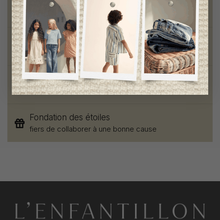
Livraison gratuite
sur toute commande de 100 $ et plus
Vêtements chics et tendances
pour mamans et enfants
Style et élégance
qualité remarquable
Fondation des étoiles
fiers de collaborer à une bonne cause