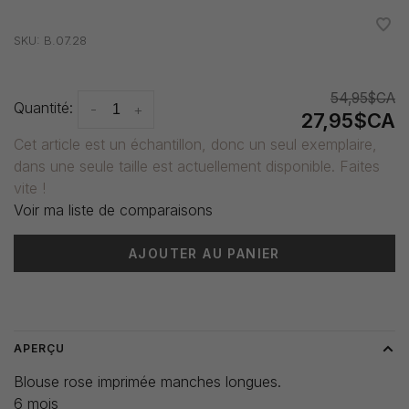
•
•
•
•
•
SKU:
B.07.28
54,95$CA
Quantité:
-
+
27,95$CA
Cet article est un échantillon, donc un seul exemplaire,
dans une seule taille est actuellement disponible. Faites
vite !
Voir ma liste de comparaisons
AJOUTER AU PANIER
Heure de livraison: 3-5 jours
APERÇU
Blouse rose imprimée manches longues.
6 mois