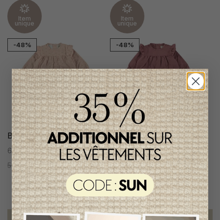
Item
Item
unique
unique
-48%
-48%
Blouse Petit Indi Fille
Blouse Petit Indi Fille
6 mois
6 mois
53,95$CA
27,95$CA
53,95$CA
27,95$CA