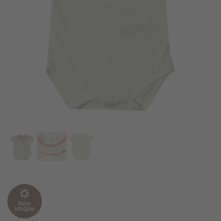
Item
unique