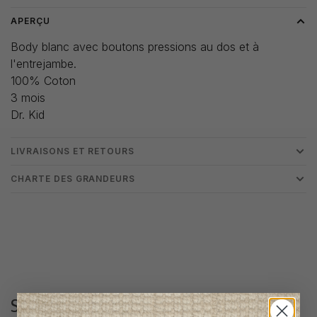
APERÇU
Body blanc avec boutons pressions au dos et à
l'entrejambe.
100% Coton
3 mois
Dr. Kid
LIVRAISONS ET RETOURS
CHARTE DES GRANDEURS
Suivez-nous
@lenfantillon