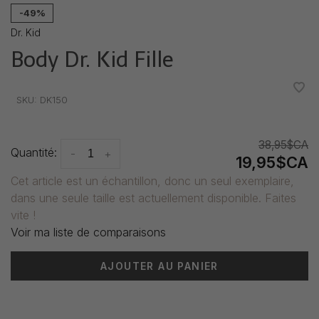
-49%
Dr. Kid
Body Dr. Kid Fille
•
•
•
•
•
SKU:
DK150
38,95$CA
Quantité:
-
+
19,95$CA
Cet article est un échantillon, donc un seul exemplaire,
dans une seule taille est actuellement disponible. Faites
vite !
Voir ma liste de comparaisons
AJOUTER AU PANIER
Heure de livraison: 3-5 jours