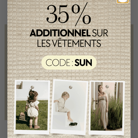
Livraison gratuite
sur toute commande de 100 $ et plus
Vêtements chics et tendances
pour mamans et enfants
Style et élégance
qualité remarquable
Fondation des étoiles
fiers de collaborer à une bonne cause