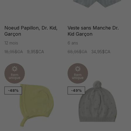
Noeud Papillon, Dr. Kid,
Veste sans Manche Dr.
Garçon
Kid Garçon
12 mois
6 ans
18,95$CA
9,95$CA
68,95$CA
34,95$CA
Item
Item
unique
unique
-48%
-49%