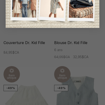
Couverture Dr. Kid Fille
Blouse Dr. Kid Fille
6 ans
84,95$CA
64,95$CA
32,95$CA
Item
Item
unique
unique
-49%
-49%