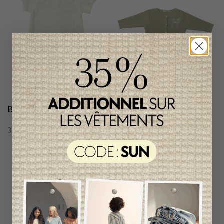
Bodie Dr. Kid Fille
Cardigan Dr.Kid Fille
38,95$CA
54,95$CA
Item
unique
-49%