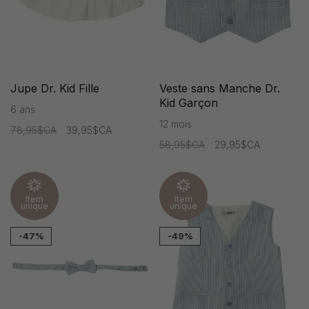
Jupe Dr. Kid Fille
Veste sans Manche Dr.
Kid Garçon
6 ans
12 mois
78,95$CA
39,95$CA
58,95$CA
29,95$CA
Item
Item
unique
unique
-47%
-49%