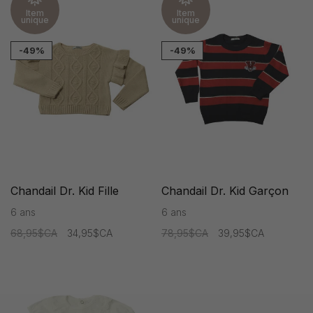
Item
Item
unique
unique
-49%
-49%
Chandail Dr. Kid Fille
Chandail Dr. Kid Garçon
6 ans
6 ans
68,95$CA
34,95$CA
78,95$CA
39,95$CA