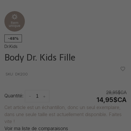
Item
unique
-48%
Dr.Kids
Body Dr. Kids Fille
•
•
•
•
•
SKU:
DK200
28,95$CA
Quantité:
-
+
14,95$CA
Cet article est un échantillon, donc un seul exemplaire,
dans une seule taille est actuellement disponible. Faites
vite !
Voir ma liste de comparaisons