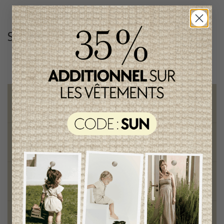
Suivez-nous
@lenfantillon
Livraison gratuite
sur toute commande de 100 $ et plus
Vêtements chics et tendances
pour mamans et enfants
Style et élégance
qualité remarquable
Fondation des étoiles