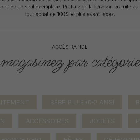
lle et en un seul exemplaire. Profitez de la livraison gratuite 
tout achat de 100$ et plus avant taxes.
ACCÈS RAPIDE
magasinez par catégorie
AITEMENT
BÉBÉ FILLE (0-2 ANS)
B
ON
ACCESSOIRES
JOUETS
P
ESPACE VERT
FÊTES
CÉRÉMONI