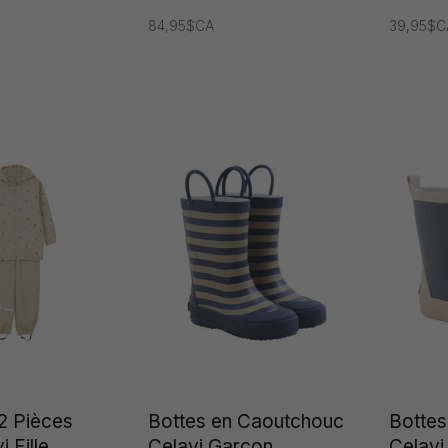
84,95$CA
39,95$C
2 Pièces
Bottes en Caoutchouc
Bottes
i Fille
Celavi Garçon
Celavi