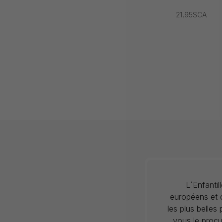
21,95$CA
L`Enfanti
européens et c
les plus belles
vous le procu