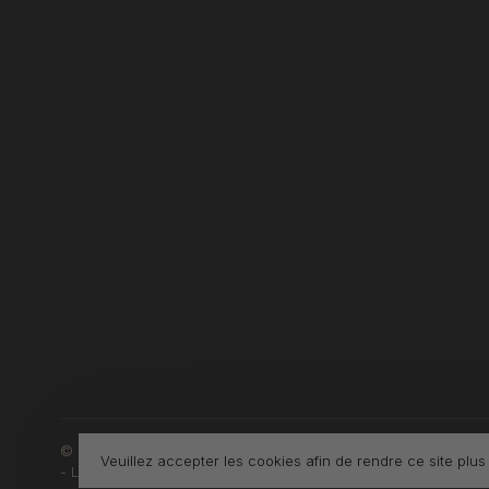
© Copyright 2026 Boutique L'Enfantillon
Veuillez accepter les cookies afin de rendre ce site plus
-
L'Enfantillon
scores a
4.7
/
5
out of
142
évaluations at
Google