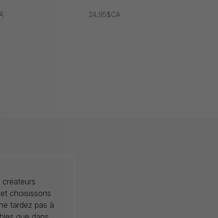
A
24,95$CA
 créateurs
 et choisissons
 ne tardez pas à
ibles que dans