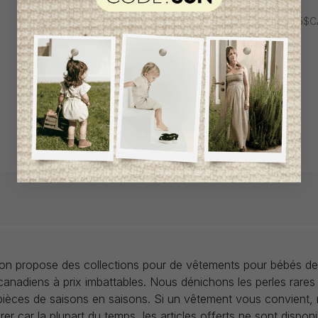
23,95$CA
26,95$C
llon propose des collections pour de vêtements pour bébés de
anadiens à prix imbattables. Nous dénichons les perles rares
 pièces de saisons en saisons. Si un vêtement vous convient,
rer car la plupart du temps, les articles offerts ne sont dispon