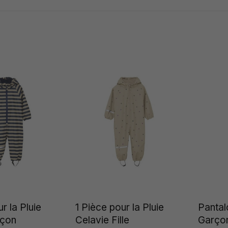
r la Pluie
1 Pièce pour la Pluie
Pantal
rçon
Celavie Fille
Garço