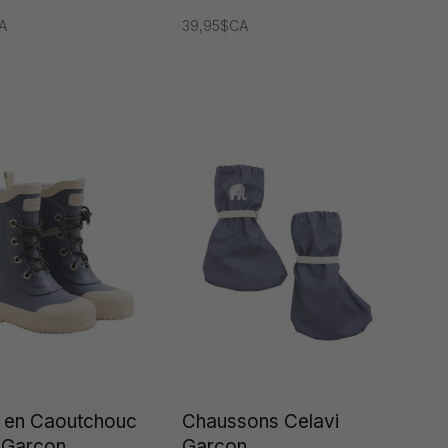
A
39,95$CA
 en Caoutchouc
Chaussons Celavi
 Garçon
Garçon