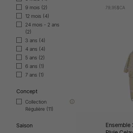
9 mois
(2)
79,95$CA
12 mois
(4)
24 mois - 2 ans
(2)
3 ans
(4)
4 ans
(4)
5 ans
(2)
6 ans
(1)
7 ans
(1)
Concept
Collection
Régulière
(11)
Ensemble 
Saison
Pluie Celav