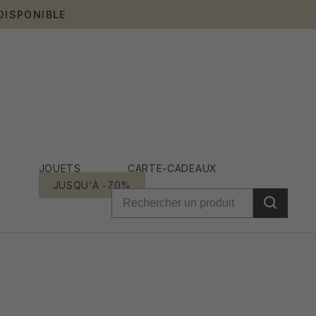
DISPONIBLE
JOUETS
CARTE-CADEAUX
JUSQU'À -70%