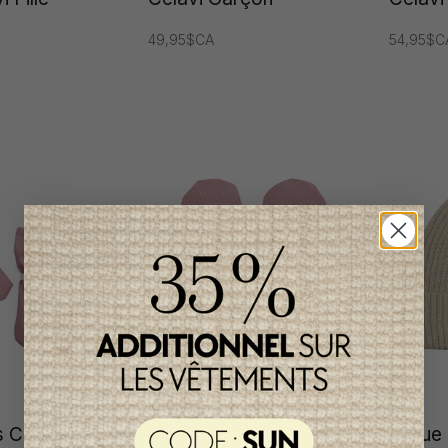
49,95$CA
54,95$C
Celavi Fille
Mitaines Celavi
Tuque 