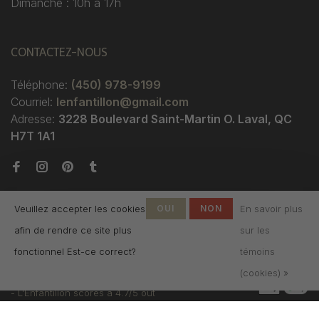
Dimanche : 10h à 17h
CONTACTEZ-NOUS
Téléphone:
(450) 978-9199
Courriel:
lenfantillon@gmail.com
Adresse:
3228 Boulevard Saint-Martin O. Laval, QC
H7T 1A1
Veuillez accepter les cookies
OUI
NON
En savoir plus
afin de rendre ce site plus
sur les
fonctionnel Est-ce correct?
témoins
© Copyright 2026 Boutique
(cookies) »
L'Enfantillon
-
L'Enfantillon
scores a
4.7
/
5
out
of
142
évaluations at
Google