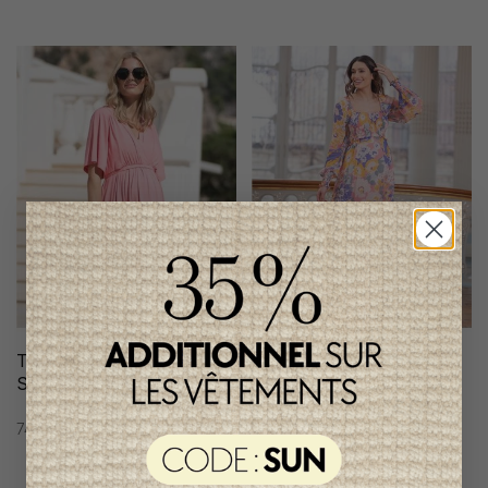
Tunique Allaitement
Robe Allaitement
Seraphine
Séraphine
74,95$CA
334,95$CA