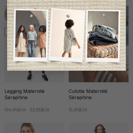
Item
unique
-50%
Legging Maternité
Culotte Maternité
Seraphine
Séraphine
104,95$CA
52,95$CA
15,95$CA