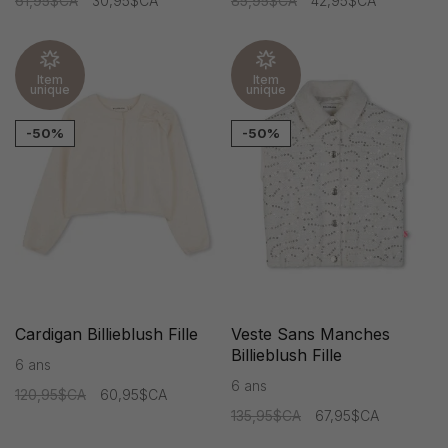
61,95$CA
30,95$CA
85,95$CA
42,95$CA
Item
Item
unique
unique
-50%
-50%
Cardigan Billieblush Fille
Veste Sans Manches
Billieblush Fille
6 ans
6 ans
120,95$CA
60,95$CA
135,95$CA
67,95$CA