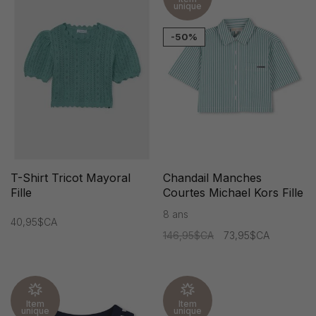
unique
-50%
T-Shirt Tricot Mayoral
Chandail Manches
Fille
Courtes Michael Kors Fille
8 ans
40,95$CA
146,95$CA
73,95$CA
Item
Item
unique
unique