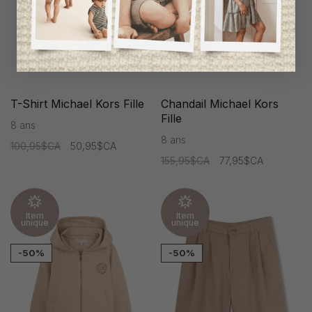
T-Shirt Michael Kors Fille
Chandail Michael Kors
Fille
8 ans
8 ans
100,95$CA
50,95$CA
155,95$CA
77,95$CA
Item
Item
unique
unique
-50%
-50%