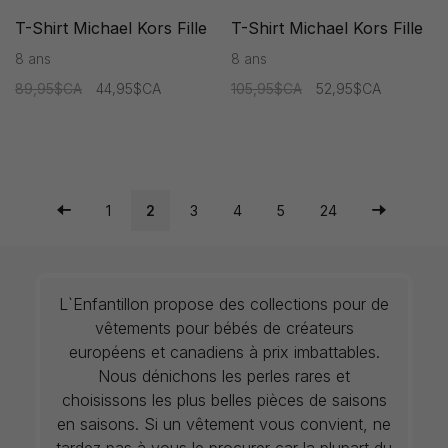
T-Shirt Michael Kors Fille
T-Shirt Michael Kors Fille
8 ans
8 ans
89,95$CA
44,95$CA
105,95$CA
52,95$CA
1
2
3
4
5
24
L`Enfantillon propose des collections pour de
vêtements pour bébés de créateurs
européens et canadiens à prix imbattables.
Nous dénichons les perles rares et
choisissons les plus belles pièces de saisons
en saisons. Si un vêtement vous convient, ne