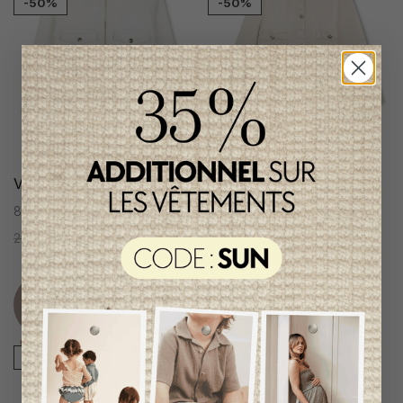
-50%
-50%
Veste Michael Kors Fille
Veste Michael Kors Fille
8 ans
8 ans
256,95$CA
128,95$CA
241,95$CA
120,95$CA
Item
Item
unique
unique
-50%
-50%