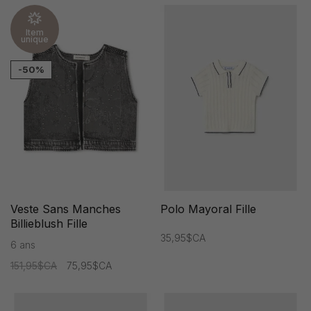
Item
unique
-50%
Veste Sans Manches
Polo Mayoral Fille
Billieblush Fille
35,95$CA
6 ans
151,95$CA
75,95$CA