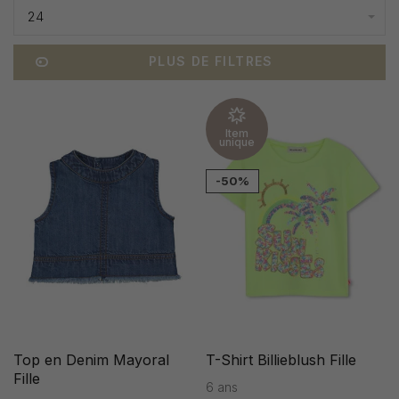
24
PLUS DE FILTRES
Item
unique
-50%
Top en Denim Mayoral
T-Shirt Billieblush Fille
Fille
6 ans