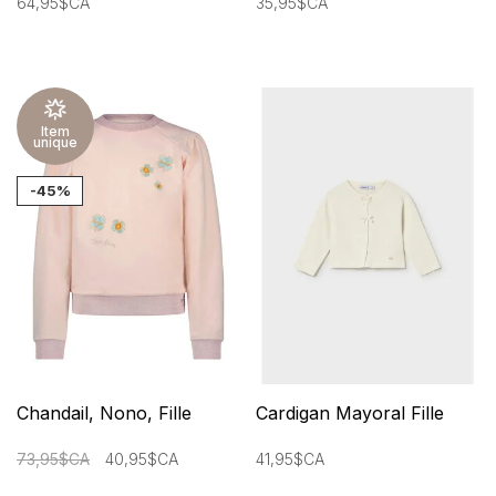
64,95$CA
35,95$CA
Item
unique
-45%
Chandail, Nono, Fille
Cardigan Mayoral Fille
73,95$CA
40,95$CA
41,95$CA