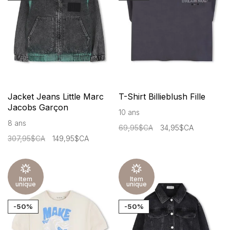
Jacket Jeans Little Marc
T-Shirt Billieblush Fille
Jacobs Garçon
10 ans
8 ans
69,95$CA
34,95$CA
307,95$CA
149,95$CA
Item
Item
unique
unique
-50%
-50%