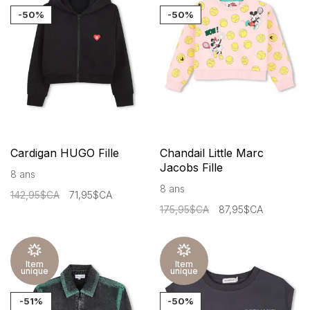
-50%
-50%
Cardigan HUGO Fille
Chandail Little Marc
Jacobs Fille
8 ans
8 ans
142,95$CA
71,95$CA
175,95$CA
87,95$CA
Item
Item
unique
unique
-51%
-50%