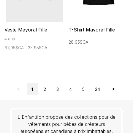
Veste Mayoral Fille
T-Shirt Mayoral Fille
4 ans
28,95$CA
67,95$CA
33,95$CA
1
2
3
4
5
24
L`Enfantillon propose des collections pour de
vêtements pour bébés de créateurs
européens et canadiens à prix imbattables.