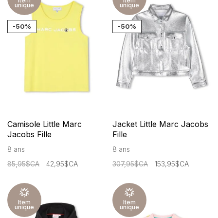
Item
Item
unique
unique
-50%
-50%
Camisole Little Marc
Jacket Little Marc Jacobs
Jacobs Fille
Fille
8 ans
8 ans
85,95$CA
42,95$CA
307,95$CA
153,95$CA
Item
Item
unique
unique