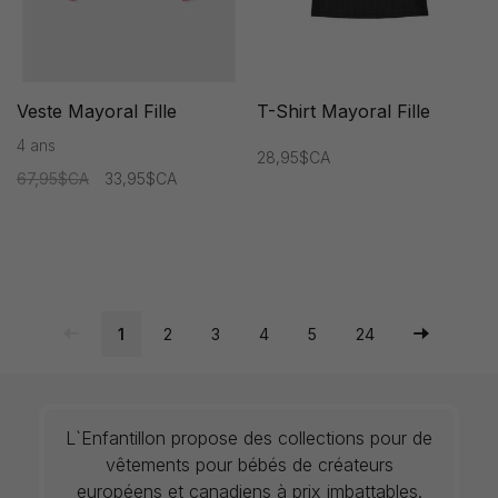
Veste Mayoral Fille
T-Shirt Mayoral Fille
4 ans
28,95$CA
67,95$CA
33,95$CA
1
2
3
4
5
24
L`Enfantillon propose des collections pour de
vêtements pour bébés de créateurs
européens et canadiens à prix imbattables.