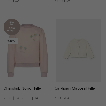
64,95$CA
35,95$CA
Item
unique
-45%
Chandail, Nono, Fille
Cardigan Mayoral Fille
73,95$CA
40,95$CA
41,95$CA