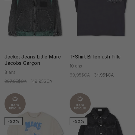
Jacket Jeans Little Marc
T-Shirt Billieblush Fille
Jacobs Garçon
10 ans
8 ans
69,95$CA
34,95$CA
307,95$CA
149,95$CA
Item
Item
unique
unique
-50%
-50%