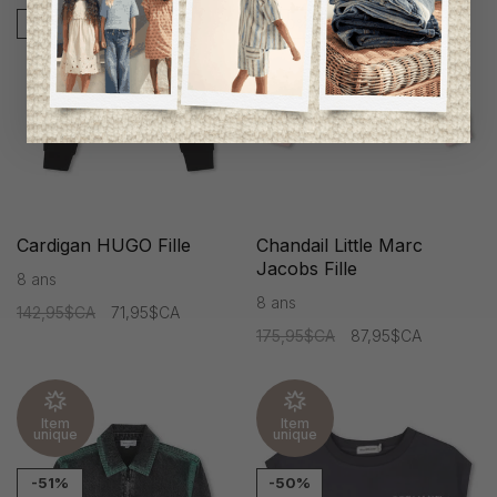
-50%
-50%
Cardigan HUGO Fille
Chandail Little Marc
Jacobs Fille
8 ans
8 ans
142,95$CA
71,95$CA
175,95$CA
87,95$CA
Item
Item
unique
unique
-51%
-50%