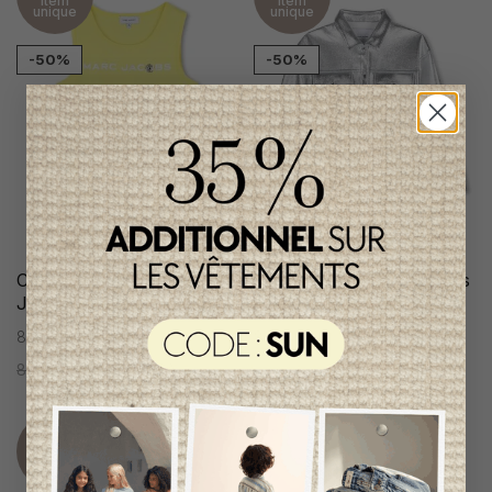
Item
Item
unique
unique
-50%
-50%
Camisole Little Marc
Jacket Little Marc Jacobs
Jacobs Fille
Fille
8 ans
8 ans
85,95$CA
42,95$CA
307,95$CA
153,95$CA
Item
Item
unique
unique