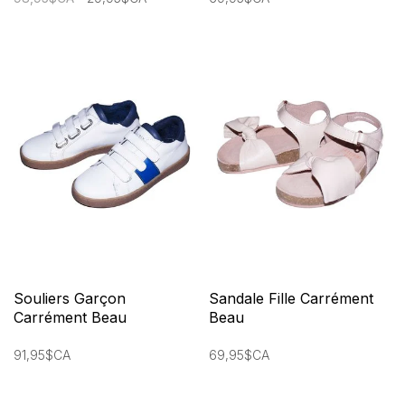
Souliers Garçon
Sandale Fille Carrément
Carrément Beau
Beau
91,95$CA
69,95$CA