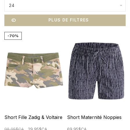
24
PLUS DE FILTRES
-70%
Short Fille Zadig & Voltaire
Short Maternité Noppies
98,95$CA
29,95$CA
69,95$CA