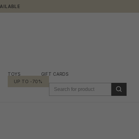
AILABLE
TOYS
GIFT CARDS
UP TO -70%