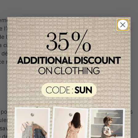
alement conçue pour accompagner les futures
 l’accouchement. Elle contient principalement des
 de la mélisse ainsi que de la lavande. Ces
a circulation sanguine, améliorent la qualité du
 détente. Idéale pour favoriser le calme et la
 ce moment important qu’est l’accouchement.
 pour soutenir les mamans durant l’allaitement. Les
ulent et améliorent la production de lait. Avec ses
 saveur légèrement acidulée, pourquoi ne pas
 détente en savourant votre tasse de thé pendant