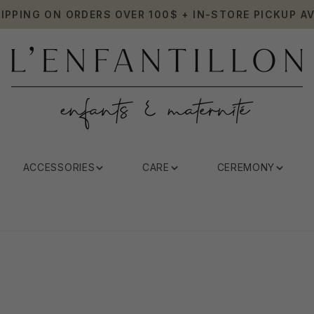
HIPPING ON ORDERS OVER 100$ + IN-STORE PICKUP AV
ACCESSORIES
CARE
CEREMONY