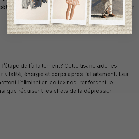
bé! Un moment parfait pour prendre du temps pour
l’étape de l’allaitement? Cette tisane aide les
vitalité, énergie et corps après l’allaitement. Les
ettent l’élimination de toxines, renforcent le
si que réduisent les effets de la dépression.