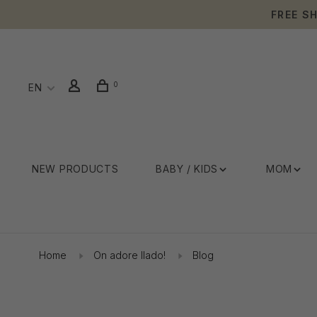
FREE S
0
EN
NEW PRODUCTS
BABY / KIDS
MOM
Home
On adore Ilado!
Blog